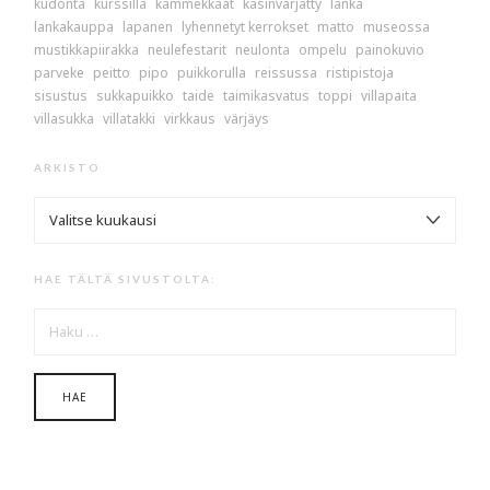
kudonta
kurssilla
kämmekkäät
käsinvärjätty
lanka
lankakauppa
lapanen
lyhennetyt kerrokset
matto
museossa
mustikkapiirakka
neulefestarit
neulonta
ompelu
painokuvio
parveke
peitto
pipo
puikkorulla
reissussa
ristipistoja
sisustus
sukkapuikko
taide
taimikasvatus
toppi
villapaita
villasukka
villatakki
virkkaus
värjäys
ARKISTO
ARKISTO
HAE TÄLTÄ SIVUSTOLTA:
HAKU: