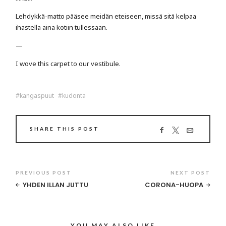
Lehdykkä-matto pääsee meidän eteiseen, missä sitä kelpaa
ihastella aina kotiin tullessaan.
—
I wove this carpet to our vestibule.
kangaspuut
kudonta
SHARE THIS POST
PREVIOUS POST
NEXT POST
YHDEN ILLAN JUTTU
CORONA-HUOPA
YOU MAY ALSO LIKE