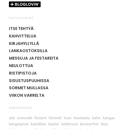
KATEGORIAT
ITSE TEHTYÄ
KAHVITTELUA
KIRJAHYLLYLLÄ
LANKAOSTOKSILLA
MESSUJA JA FESTAREITA
NEULOTTUA
RISTIPISTOJA
SISUSTUSPUUHISSA
SORMET MULLASSA
VIIKON VARRELTA
AVAINSANAT
arki
eväsretki
festarit
himmeli
huivi
huivilanka
kahvi
kangas
kangaspuut
kaulaliina
kauluri
keittiössä
kesäverhot
kirja