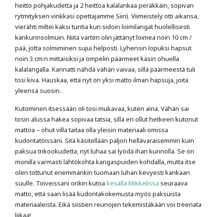
heitto pohjakudetta ja 2 heittoa kalalankaa peräkkäin, sopivan
rytmityksen vinkkasi opettajamme Siiri). Viimeistely otti aikansa,
vierähti miltei kaksi tuntia kun sidoin loimilangat huolellisesti
kankurinsolmuin. Niitä varten olin jättänyt loimea noin 10 cm /
pää, jotta solmiminen sujui helposti. Lyhensin lopuksi hapsut
noin 3 cm:n mittaisiksi ja ompelin päärmeet käsin ohuella
kalalangalla. Kannatti nähdä vähän vaivaa, sillä päärmeestä tuli
tosi kiva. Hauskaa, että nyt on yksi matto ilman hapsuja, joita
yleensä suosin.
Kutominen itsessään oli tosi mukavaa, kuten aina. Vähän sai
tosin alussa hakea sopivaa tatsia, sillä en ollut hetkeen kutonut
mattoa – ohut villa taitaa olla yleisin materiaali omissa
kudontatöissäni. Sitä käsitellään paljon hellävaraisemmin kuin
paksua trikookudetta, nyt luhaa sai lyödä ihan kunnolla. Se on
monilla varmasti lähtökohta kangaspuiden kohdalla, mutta itse
olen tottunut enemmänkin tuomaan luhan kevyesti kankaan
suulle. Toiveissani onkin kutoa
kesällä Mikkelissä
seuraava
matto, että saan lisää kudontakokemusta myös paksuista
materiaaleista. Eikä siistien reunojen tekemistäkään voi treenata
liikaa!