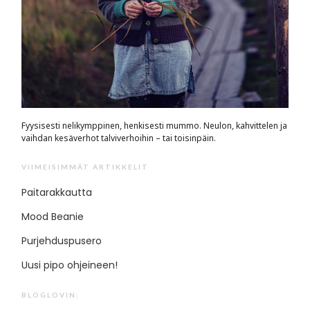
Fyysisesti nelikymppinen, henkisesti mummo. Neulon, kahvittelen ja
vaihdan kesäverhot talviverhoihin – tai toisinpäin.
VIIMEISIMMÄT ARTIKKELIT
Paitarakkautta
Mood Beanie
Purjehduspusero
Uusi pipo ohjeineen!
BLOGLOVIN: