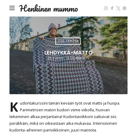
Henkinen mummo
ITSE TEHTYÄ
LEHDYKKÄ-MATTO
25.2.2020
0 COMMENTS
K
udontakurssini tämän kevään työt ovat matto ja huopa.
Parimetrisen maton kudoin viime viikolla, huovan
tekeminen alkaa perjantaina! Kudontaviikkoni sattuivat siis
peräkkäin, mikä on oikeastaan aika mukavaa. Intensiivinen
kudonta-aiheinen pariviikkoinen, juuri mainiota.