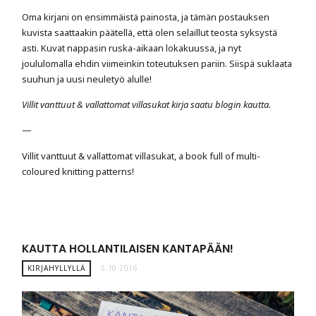
Oma kirjani on ensimmäistä painosta, ja tämän postauksen
kuvista saattaakin päätellä, että olen selaillut teosta syksystä
asti. Kuvat nappasin ruska-aikaan lokakuussa, ja nyt
joululomalla ehdin viimeinkin toteutuksen pariin. Siispä suklaata
suuhun ja uusi neuletyö alulle!
Villit vanttuut & vallattomat villasukat kirja saatu blogin kautta.
—
Villit vanttuut & vallattomat villasukat, a book full of multi-
coloured knitting patterns!
KAUTTA HOLLANTILAISEN KANTAPÄÄN!
KIRJAHYLLYLLÄ
5.10.2016