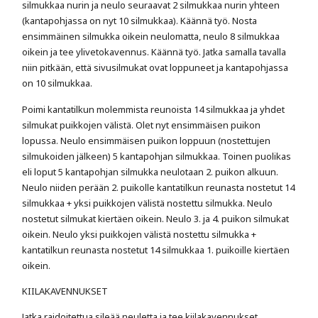
silmukkaa nurin ja neulo seuraavat 2 silmukkaa nurin yhteen
(kantapohjassa on nyt 10 silmukkaa). Käännä työ. Nosta
ensimmäinen silmukka oikein neulomatta, neulo 8 silmukkaa
oikein ja tee ylivetokavennus. Käännä työ. Jatka samalla tavalla
niin pitkään, että sivusilmukat ovat loppuneet ja kantapohjassa
on 10 silmukkaa.
Poimi kantatilkun molemmista reunoista 14 silmukkaa ja yhdet
silmukat puikkojen välistä. Olet nyt ensimmäisen puikon
lopussa. Neulo ensimmäisen puikon loppuun (nostettujen
silmukoiden jälkeen) 5 kantapohjan silmukkaa. Toinen puolikas
eli loput 5 kantapohjan silmukka neulotaan 2. puikon alkuun.
Neulo niiden perään 2. puikolle kantatilkun reunasta nostetut 14
silmukkaa + yksi puikkojen välistä nostettu silmukka. Neulo
nostetut silmukat kiertäen oikein. Neulo 3. ja 4. puikon silmukat
oikein. Neulo yksi puikkojen välistä nostettu silmukka +
kantatilkun reunasta nostetut 14 silmukkaa 1. puikoille kiertäen
oikein.
KIILAKAVENNUKSET
Jatka raidoitettua sileää neuletta ja tee kiilakavennukset