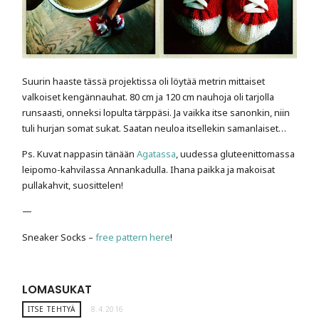
Suurin haaste tässä projektissa oli löytää metrin mittaiset
valkoiset kengännauhat. 80 cm ja 120 cm nauhoja oli tarjolla
runsaasti, onneksi lopulta tärppäsi. Ja vaikka itse sanonkin, niin
tuli hurjan somat sukat. Saatan neuloa itsellekin samanlaiset…
Ps. Kuvat nappasin tänään
Agatassa
, uudessa gluteenittomassa
leipomo-kahvilassa Annankadulla. Ihana paikka ja makoisat
pullakahvit, suosittelen!
—
Sneaker Socks –
free pattern here
!
LOMASUKAT
ITSE TEHTYÄ
8.4.2016