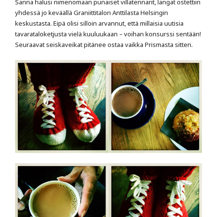
Sanna halusi nimenomaan punaiset villatennarit, langat ostettiin
yhdessä jo keväällä Graniittitalon Anttilasta Helsingin
keskustasta. Eipä olisi silloin arvannut, että millaisia uutisia
tavarataloketjusta vielä kuuluukaan – voihan konsurssi sentään!
Seuraavat seiskaveikat pitänee ostaa vaikka Prismasta sitten.