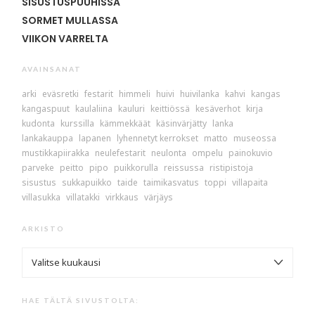
SISUSTUSPUUHISSA
SORMET MULLASSA
VIIKON VARRELTA
AVAINSANAT
arki
eväsretki
festarit
himmeli
huivi
huivilanka
kahvi
kangas
kangaspuut
kaulaliina
kauluri
keittiössä
kesäverhot
kirja
kudonta
kurssilla
kämmekkäät
käsinvärjätty
lanka
lankakauppa
lapanen
lyhennetyt kerrokset
matto
museossa
mustikkapiirakka
neulefestarit
neulonta
ompelu
painokuvio
parveke
peitto
pipo
puikkorulla
reissussa
ristipistoja
sisustus
sukkapuikko
taide
taimikasvatus
toppi
villapaita
villasukka
villatakki
virkkaus
värjäys
ARKISTO
ARKISTO
HAE TÄLTÄ SIVUSTOLTA: