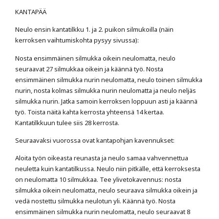
KANTAPÄÄ
Neulo ensin kantatilkku 1. ja 2. puikon silmukoilla (näin
kerroksen vaihtumiskohta pysyy sivussa):
Nosta ensimmäinen silmukka oikein neulomatta, neulo
seuraavat 27 silmukkaa oikein ja käännä työ. Nosta
ensimmäinen silmukka nurin neulomatta, neulo toinen silmukka
nurin, nosta kolmas silmukka nurin neulomatta ja neulo neljäs
silmukka nurin. Jatka samoin kerroksen loppuun asti ja käännä
työ. Toista näitä kahta kerrosta yhteensä 14 kertaa.
Kantatilkkuun tulee siis 28 kerrosta.
Seuraavaksi vuorossa ovat kantapohjan kavennukset:
Aloita työn oikeasta reunasta ja neulo samaa vahvennettua
neuletta kuin kantatilkussa. Neulo niin pitkälle, että kerroksesta
on neulomatta 10 silmukkaa. Tee ylivetokavennus: nosta
silmukka oikein neulomatta, neulo seuraava silmukka oikein ja
vedä nostettu silmukka neulotun yli. Käännä työ. Nosta
ensimmäinen silmukka nurin neulomatta, neulo seuraavat 8