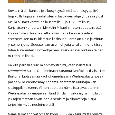
Sovittiin äidin kanssa jo alkusyksystä, että itsenäisyyspäivän
hujakoilla kirjataan raidallisten villasukkien ohje yhdessä ylös!
Meillä oli näet varattuna lauantaille 3. joulukuuta liput J.
Karjalaisen konserttiin Mikkelin Mikaeliin, joten tiedettiin, että
kohtaamme silloin. Ja ai että olikin ihana keikkailta eilen!
Yhteneväisen musiikkimaun lisäksi neulonta on äidin ja minun
yhteinen juttu. Suositellaan usein ohjeita toisillemme, ja tässä
tulee Autereiden luotto-ohje perussukkien neulontaan teidän
muidenkin iloksi.
Kaikilla parhailla sukilla on tietysti nimi, joten näistä tuli
Kuunapäivä
-sukat. Oon meinaan katsonut Netflixistä tiiviisti Tim
Burtonin luotsaamaa kauhukomediasarja Wednesdayta, jossa
päähenkilö Wednesday Addams lähetetään Kuunapäivän
sisäoppilaitokseen. Värien puolesta nämä istuisivat etenkin
Wednesdayn kämppiksen Enid Sinclairin jalkaan, hahmolla oli
jaksojen mittaan aivan ihania neuleita ja slipovereja. Sarja
tarjosikin myös neuleinspistä!
Nämä sukat sopivat omaan koon 38-39 -jalkaani, mutta ohjetta