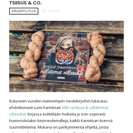
TSIISUS & CO.
KIRJAHYLLYLLÄ
25.12.2016
Kuluneen vuoden mainioimpiin neulekirjoihin lukeutuu
ehdottomasti Lumi Karmitsan
Villit vanttuut & vallattomat
villasukat
. Kirjassa esittellään huikeita ja osin sopivasti
humoristisiakin kirjoneulemalleja, kaikki Karmitsan itsensä
suunnittelemia. Mukana on parikymmentä ohjetta, joista