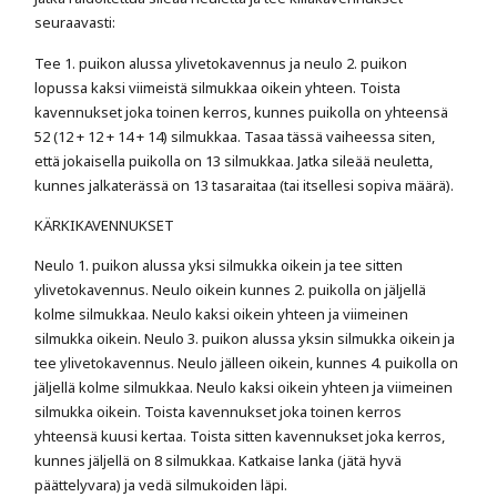
seuraavasti:
Tee 1. puikon alussa ylivetokavennus ja neulo 2. puikon
lopussa kaksi viimeistä silmukkaa oikein yhteen. Toista
kavennukset joka toinen kerros, kunnes puikolla on yhteensä
52 (12 + 12 + 14 + 14) silmukkaa. Tasaa tässä vaiheessa siten,
että jokaisella puikolla on 13 silmukkaa. Jatka sileää neuletta,
kunnes jalkaterässä on 13 tasaraitaa (tai itsellesi sopiva määrä).
KÄRKIKAVENNUKSET
Neulo 1. puikon alussa yksi silmukka oikein ja tee sitten
ylivetokavennus. Neulo oikein kunnes 2. puikolla on jäljellä
kolme silmukkaa. Neulo kaksi oikein yhteen ja viimeinen
silmukka oikein. Neulo 3. puikon alussa yksin silmukka oikein ja
tee ylivetokavennus. Neulo jälleen oikein, kunnes 4. puikolla on
jäljellä kolme silmukkaa. Neulo kaksi oikein yhteen ja viimeinen
silmukka oikein. Toista kavennukset joka toinen kerros
yhteensä kuusi kertaa. Toista sitten kavennukset joka kerros,
kunnes jäljellä on 8 silmukkaa. Katkaise lanka (jätä hyvä
päättelyvara) ja vedä silmukoiden läpi.