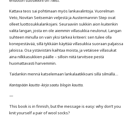
ehdoton suosikkini on
Twist
.
Kattava teos sai pohtimaan myös lankavalintoja. Vuorelman
Veto, Novitan Seitsemän veljestä ja Austermannin Step ovat
olleet luottosukkalankojani. Seuraaviin sukkiin aion kuitenkin
valita langan, josta en ole aiemmin villasukkia neulonut. Langan
suhteen minulla on vain yksi tärkeä kriteeri: sen tulee olla
konepestävää, sillä tykkään käyttää villasukkia suoraan paljaissa
jaloissa. Osa ystävistäni kaihtaa moista, ja vetäisee villasukat
aina nilkkasukkien päälle – silloin niitä tarvitsee pestä
huomattavasti harvemmin.
Taidankin mennä katselemaan lankalaatikkoani sillä silmällä…
Kantapään kautta -kirja saatu blogin kautta.
—
This book is in finnish, but the message is easy: why don’t you
knit yourself a pair of wool socks?