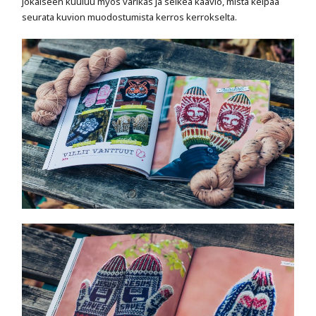
jokaiseen kuuluu myös värikäs ja selkeä kaavio, mistä kelpaa
seurata kuvion muodostumista kerros kerrokselta.