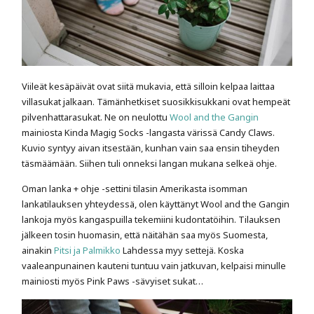
Viileät kesäpäivät ovat siitä mukavia, että silloin kelpaa laittaa
villasukat jalkaan. Tämänhetkiset suosikkisukkani ovat hempeät
pilvenhattarasukat. Ne on neulottu
Wool and the Gangin
mainiosta Kinda Magig Socks -langasta värissä Candy Claws.
Kuvio syntyy aivan itsestään, kunhan vain saa ensin tiheyden
täsmäämään. Siihen tuli onneksi langan mukana selkeä ohje.
Oman lanka + ohje -settini tilasin Amerikasta isomman
lankatilauksen yhteydessä, olen käyttänyt Wool and the Gangin
lankoja myös kangaspuilla tekemiini kudontatöihin. Tilauksen
jälkeen tosin huomasin, että näitähän saa myös Suomesta,
ainakin
Pitsi ja Palmikko
Lahdessa myy settejä. Koska
vaaleanpunainen kauteni tuntuu vain jatkuvan, kelpaisi minulle
mainiosti myös Pink Paws -sävyiset sukat…