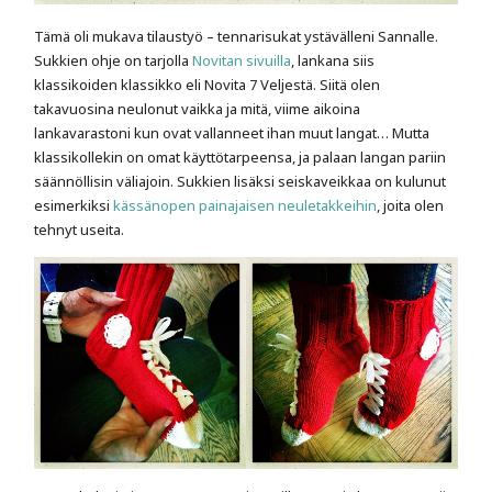
Tämä oli mukava tilaustyö – tennarisukat ystävälleni Sannalle.
Sukkien ohje on tarjolla
Novitan sivuilla
, lankana siis
klassikoiden klassikko eli Novita 7 Veljestä. Siitä olen
takavuosina neulonut vaikka ja mitä, viime aikoina
lankavarastoni kun ovat vallanneet ihan muut langat… Mutta
klassikollekin on omat käyttötarpeensa, ja palaan langan pariin
säännöllisin väliajoin. Sukkien lisäksi seiskaveikkaa on kulunut
esimerkiksi
kässänopen painajaisen neuletakkeihin
, joita olen
tehnyt useita.