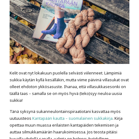
Kelit ovat nyt lokakuun puolella selvästi viilenneet. Lämpimiä
sukkia käytän kyllä kesälläkin, mutta viime päivinä villasukat ovat
olleet ehdoton ykkösasuste. Ihanaa, että villasukkasesonki on
täällä taas – samalla se on myös hyvä (teko)syy neuloa uusia
sukkia!
Tänä syksynä sukanneulontainspiraatiotani kasvattaa myös
uutuusteos
Kantapään kautta – suomalainen sukkakirja
. Kirja
opettaa muun muassa erilaisten kantapäiden tekemisen ja
auttaa silmukkamäärän haarukoimisessa. Jos teosta pitäisi
kuvailla yhdellä sanalla, valinta on helppo:
hyödyllinen
.