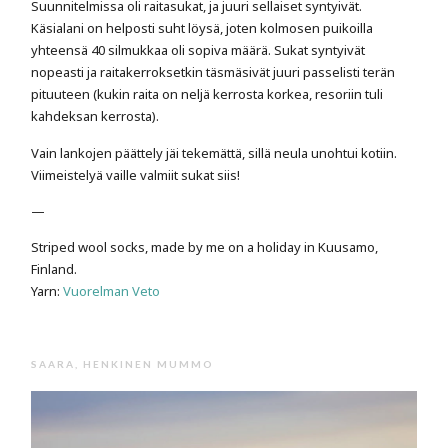
Suunnitelmissa oli raitasukat, ja juuri sellaiset syntyivät.
Käsialani on helposti suht löysä, joten kolmosen puikoilla
yhteensä 40 silmukkaa oli sopiva määrä. Sukat syntyivät
nopeasti ja raitakerroksetkin täsmäsivät juuri passelisti terän
pituuteen (kukin raita on neljä kerrosta korkea, resoriin tuli
kahdeksan kerrosta).
Vain lankojen päättely jäi tekemättä, sillä neula unohtui kotiin.
Viimeistelyä vaille valmiit sukat siis!
—
Striped wool socks, made by me on a holiday in Kuusamo,
Finland.
Yarn:
Vuorelman Veto
SAARA, HENKINEN MUMMO