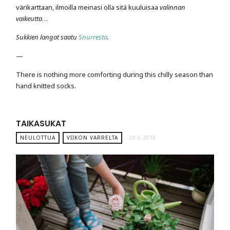
värikarttaan, ilmoilla meinasi olla sitä kuuluisaa
valinnan
vaikeutta
…
Sukkien langat saatu
Snurresta
.
—
There is nothing more comforting during this chilly season than
hand knitted socks.
TAIKASUKAT
NEULOTTUA
VIIKON VARRELTA
29.6.2018