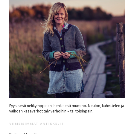
Fyysisesti nelikymppinen, henkisesti mummo. Neulon, kahvittelen ja
vaihdan kesäverhot talviverhoihin – tai toisinpäin.
VIIMEISIMMÄT ARTIKKELIT