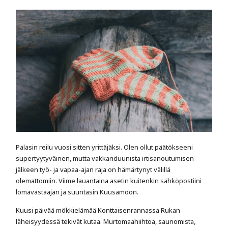
Palasin reilu vuosi sitten yrittäjäksi. Olen ollut päätökseeni
supertyytyväinen, mutta vakkariduunista irtisanoutumisen
jälkeen työ- ja vapaa-ajan raja on hämärtynyt välillä
olemattomiin. Viime lauantaina asetin kuitenkin sähköpostiini
lomavastaajan ja suuntasin Kuusamoon.
Kuusi päivää mökkielämää Konttaisenrannassa Rukan
läheisyydessä tekivät kutaa. Murtomaahiihtoa, saunomista,