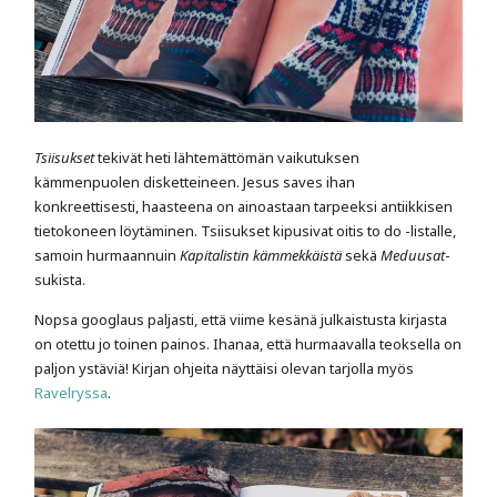
Tsiisukset
tekivät heti lähtemättömän vaikutuksen
kämmenpuolen disketteineen. Jesus saves ihan
konkreettisesti, haasteena on ainoastaan tarpeeksi antiikkisen
tietokoneen löytäminen. Tsiisukset kipusivat oitis to do -listalle,
samoin hurmaannuin
Kapitalistin kämmekkäistä
sekä
Meduusat
-
sukista.
Nopsa googlaus paljasti, että viime kesänä julkaistusta kirjasta
on otettu jo toinen painos. Ihanaa, että hurmaavalla teoksella on
paljon ystäviä! Kirjan ohjeita näyttäisi olevan tarjolla myös
Ravelryssa
.