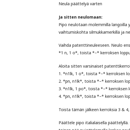
Neula päättelyä varten
Ja sitten neulomaan:
Pipo neulotaan molemmilla langoilla 
vaihtumiskohta silmukkamerkillä ja ne
Vaihda patenttineuleeseen. Neulo ensi
*1 n, 1 o*, toista *–* kerroksen lopp
Aloita sitten varsinaiset patenttikerro
1. *n1lk, 1 o*, toista *–* kerroksen l
2. *pn, n1lk*, toista *–* kerroksen lo
3. *n1lk, 1 po*, toista *–* kerroksen 
4. *pn, n1lk*, toista *–* kerroksen lo
Toista tämän jälkeen kerroksia 3 & 4
Päättele pipo italialaisella päättelyll