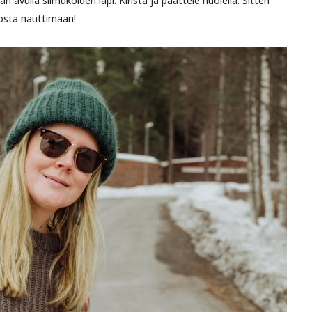
 avulla silmukoiden läpi. Kiristä ja päättele huolella. Sitten
osta nauttimaan!