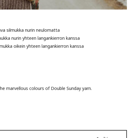
aava silmukka nurin neulomatta
lmukka nurin yhteen langankierron kanssa
ilmukka oikein yhteen langankierron kanssa
 the marvellous colours of Double Sunday yarn.