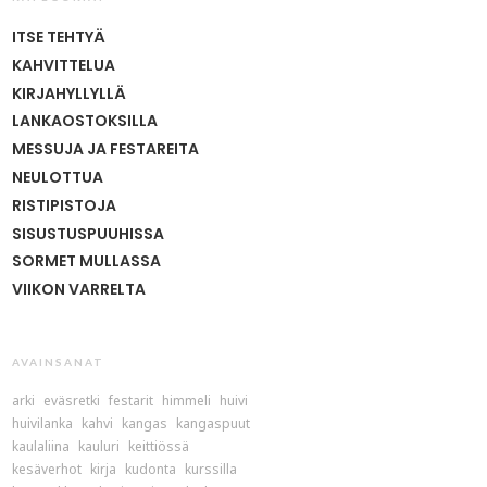
ITSE TEHTYÄ
KAHVITTELUA
KIRJAHYLLYLLÄ
LANKAOSTOKSILLA
MESSUJA JA FESTAREITA
NEULOTTUA
RISTIPISTOJA
SISUSTUSPUUHISSA
SORMET MULLASSA
VIIKON VARRELTA
AVAINSANAT
arki
eväsretki
festarit
himmeli
huivi
huivilanka
kahvi
kangas
kangaspuut
kaulaliina
kauluri
keittiössä
kesäverhot
kirja
kudonta
kurssilla