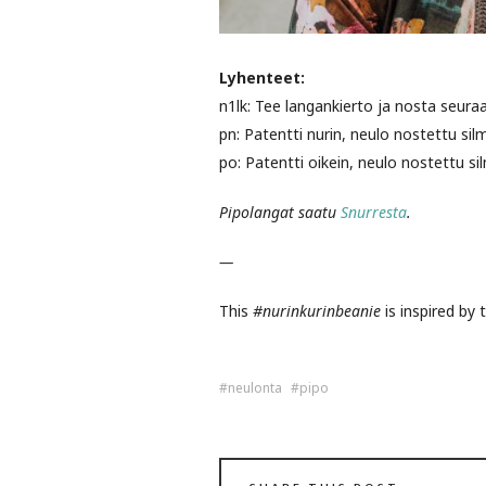
Lyhenteet:
n1lk: Tee langankierto ja nosta seur
pn: Patentti nurin, neulo nostettu si
po: Patentti oikein, neulo nostettu s
Pipolangat saatu
Snurresta
.
—
This
#nurinkurinbeanie
is inspired by
neulonta
pipo