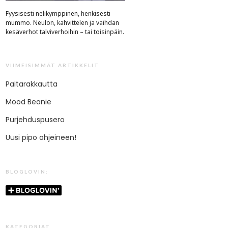
Fyysisesti nelikymppinen, henkisesti
mummo. Neulon, kahvittelen ja vaihdan
kesäverhot talviverhoihin – tai toisinpäin.
VIIMEISIMMÄT ARTIKKELIT
Paitarakkautta
Mood Beanie
Purjehduspusero
Uusi pipo ohjeineen!
BLOGLOVIN:
KATEGORIAT