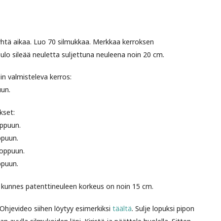
yhtä aikaa. Luo 70 silmukkaa. Merkkaa kerroksen
ulo sileää neuletta suljettuna neuleena noin 20 cm.
n valmisteleva kerros:
uun.
kset:
oppuun.
ppuun.
loppuun.
ppuun.
, kunnes patenttineuleen korkeus on noin 15 cm.
ä. Ohjevideo siihen löytyy esimerkiksi
täältä
. Sulje lopuksi pipon