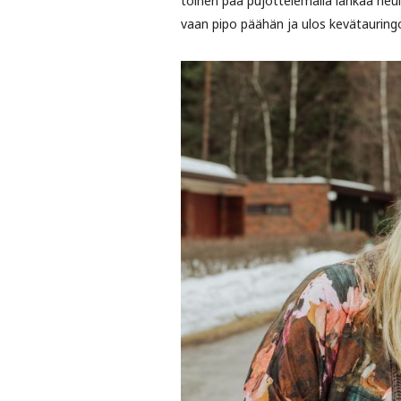
toinen pää pujottelemalla lankaa neulan
vaan pipo päähän ja ulos kevätauring