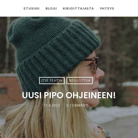
ETUSIVU
BLOGI
KIRJOITTAJASTA
YHTEYS
ITSE TEHTYÄ
NEULOTTUA
UUSI PIPO OHJEINEEN!
11.4.2023
0 COMMENTS