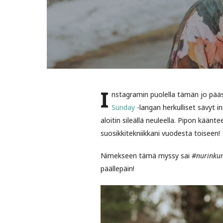
I
nstagramin puolella tämän jo pääs
Sunday
-langan herkulliset sävyt i
aloitin sileällä neuleella. Pipon käänt
suosikkitekniikkani vuodesta toiseen!
Nimekseen tämä myssy sai
#nurinkur
päällepäin!