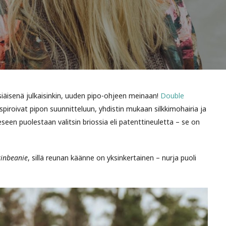
iäisenä julkaisinkin, uuden pipo-ohjeen meinaan!
Double
nspiroivat pipon suunnitteluun, yhdistin mukaan silkkimohairia ja
eeseen puolestaan valitsin briossia eli patenttineuletta – se on
inbeanie
, sillä reunan käänne on yksinkertainen – nurja puoli