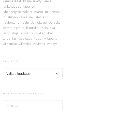
kämmekkäät
käsinvärjätty
lanka
lankakauppa
lapanen
lyhennetyt kerrokset
matto
museossa
mustikkapiirakka
neulefestarit
neulonta
ompelu
painokuvio
parveke
peitto
pipo
puikkorulla
reissussa
ristipistoja
sisustus
sukkapuikko
taide
taimikasvatus
toppi
villapaita
villasukka
villatakki
virkkaus
värjäys
ARKISTO
ARKISTO
HAE TÄLTÄ SIVUSTOLTA:
HAKU: