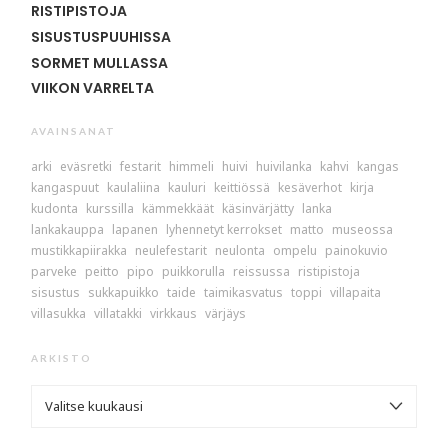
RISTIPISTOJA
SISUSTUSPUUHISSA
SORMET MULLASSA
VIIKON VARRELTA
AVAINSANAT
arki
eväsretki
festarit
himmeli
huivi
huivilanka
kahvi
kangas
kangaspuut
kaulaliina
kauluri
keittiössä
kesäverhot
kirja
kudonta
kurssilla
kämmekkäät
käsinvärjätty
lanka
lankakauppa
lapanen
lyhennetyt kerrokset
matto
museossa
mustikkapiirakka
neulefestarit
neulonta
ompelu
painokuvio
parveke
peitto
pipo
puikkorulla
reissussa
ristipistoja
sisustus
sukkapuikko
taide
taimikasvatus
toppi
villapaita
villasukka
villatakki
virkkaus
värjäys
ARKISTO
ARKISTO