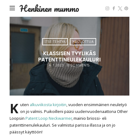
Henkinen mummo
ITSE TEHTYÄ
NEULOTTUA
KLASSISEN TYYLIKÄS
PATENTTINEULEKAULURI
6.1.2023
0 COMMENTS
K
uten
alkuviikosta kirjoitin
, vuoden ensimmäinen neuletyö
on jo valmis. Puikoilleni pääsi uudenvuodenaattona Other
Loopsin
Patent Loop Neckwarmer
, mainio briossi- eli
patenttinenulekauluri. Se valmistui parissa illassa ja on jo
päässyt käyttöön!