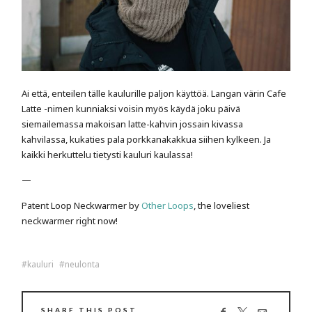
Ai että, enteilen tälle kaulurille paljon käyttöä. Langan värin Cafe
Latte -nimen kunniaksi voisin myös käydä joku päivä
siemailemassa makoisan latte-kahvin jossain kivassa
kahvilassa, kukaties pala porkkanakakkua siihen kylkeen. Ja
kaikki herkuttelu tietysti kauluri kaulassa!
—
Patent Loop Neckwarmer by
Other Loops
, the loveliest
neckwarmer right now!
kauluri
neulonta
SHARE THIS POST