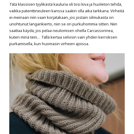
Tätä klassisen tyylikästä kauluria oli tosi
kiva ja huoleton tehdä,
vaikka patenttineuleen kanssa saakin olla aika tarkkana. Virheitä
ei meinaan niin vaan korjatakaan, jos jostain silmukasta on
unohtunut langankierto, niin se on purkuhommia sitten. Niin
saattaa käydä, jos pelaa neulomisen ohella Carcassonnea,
kuten minä tein… Tällä kertaa selvisin vain yhden kerroksen
purkamisella, kun huomasin virheen ajoissa.