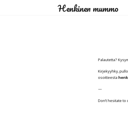
Henkinen mummo
Palautetta? Kysy
Kirjekyyhky, pull
osoitteesta
hen
—
Don’t hesitate to