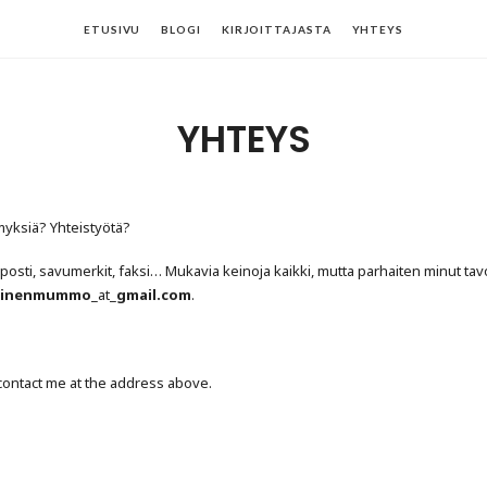
ETUSIVU
BLOGI
KIRJOITTAJASTA
YHTEYS
YHTEYS
myksiä? Yhteistyötä?
oposti, savumerkit, faksi… Mukavia keinoja kaikki, mutta parhaiten minut tav
kinenmummo
_at_
gmail.com
.
 contact me at the address above.