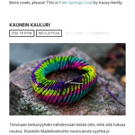
More cowls, please! This is
Palm Springs Cowl
by Kacey Herlily.
KAUNEIN KAULURI
ITSE TEHTYÄ
NEULOTTUA
25.11.2020
2 COMMENTS
Toisinaan lankavyyhdin nähdessään tietää oitis, mitä siitä haluaa
neuloa. Ihastelin Madelinetoshin neonväristä vyyhtiä jo