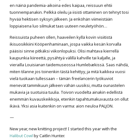
en näinä pandemia-aikoina edes kaipaa, reissuun ehtii
tuonnempanakin. Pelkkä oleilu ja iisisti ottaminen on tehnyt tosi
hyvää hektisen syksyn jälkeen. Ja enköhän viimeistään
loppiaisena luo silmukat taas uuteen neuletyöhön…
Reissuista puheen ollen, haaveilen kyllä kovin visiitistä
ikisuosikkiini Kööpenhaminaan, jospa vaikka kesän korvalla
pääsisi sinne pitkäksi viikonlopuksi. Olisi mahtava kierrellä
kaupunkia kiireettä, pysähtyä välillä kahville tai kaljalle, ja
vierailla Louisianan taidemuseossa Humlebækissä. Saas nähdä,
miten tilanne jos toinenkin tästä kehittyy, ja mitä kaikkea vuosi
vielä tuokaan tullessaan – tämän freelancerin työkuviot
menevät tammikuun jälkeen vähän uusiksi, mutta ounastelen
mukavia ja suotuisia tuulia. Toivon vuodelta ainakin edellistä
enemmän kuvauskeikkoja, etenkin tapahtumakuvausta on ollut
ikävä. Yksi asia kuitenkin on varma: aion neuloa PALJON.
—
New year, new knitting project! I started this year with the
Halibut Cowl
by Caitlin Hunter.