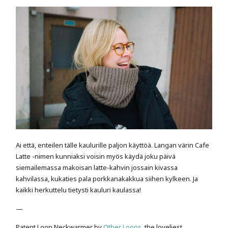
Ai että, enteilen tälle kaulurille paljon käyttöä. Langan värin Cafe
Latte -nimen kunniaksi voisin myös käydä joku päivä
siemailemassa makoisan latte-kahvin jossain kivassa
kahvilassa, kukaties pala porkkanakakkua siihen kylkeen. Ja
kaikki herkuttelu tietysti kauluri kaulassa!
—
Patent Loop Neckwarmer by
Other Loops
, the loveliest