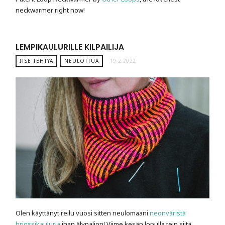
neckwarmer right now!
LEMPIKAULURILLE KILPAILIJA
ITSE TEHTYÄ
NEULOTTUA
19.2.2022
Olen käyttänyt reilu vuosi sitten neulomaani
neonväristä
briossikauluria
ihan älypaljon! Viime kesän lopulla tein siitä