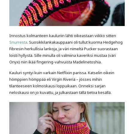
Innostus kolmanteen kauluriin lähti oikeastaan viikko sitten
Snurresta
. Suosikkilankakauppaani oli tullut kuorma Hedgehog
Fibresin herkullisia lankoja, ja väri nimeltä Pucker suorastaan
loisti hyllystä. Sille minulla oli valmiina kaveriksi mustaa (väri
Onyx) niin ikää fingering-vahvuista Madelinetoshia.
Kauluri syntyi kuin varkain Netflixin parissa. Katselin oikein
hömppien hömppää eli Virgin Riveriä – jösses mihin
tilanteeseen kolmoskausi loppuikaan. Onneksi sarjan
neloskausi on jo kuvattu, ja julkaistaan tällä tietoa kesällä.