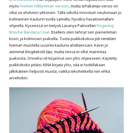
myös
hieman hillitymmän version
, mutta ärhäkämpi versio on
ollut se ehdoton ykkönen. Tällä viikolla innostuin neulomaan jo
kolmannen kaulurin tuolla samalla, hyväksi havaitsemallani
ohjeella. Kyseessä on tietysti Lavanya Patricellan
Fingering
Brioche Bandana Cowl
. Itselleni olen tehnyt sen pienemmän
koon, ja kolmosen puikoilla. Tuota puikkokokoa piti nimittäin
hieman muistella uusinta kauluria aloittaessani. Kävin jo
aiemmat blogitekstit läpi, mutta niissä ei ollut mainintaa
puikoista. Onneksi oli kirjannut sen ylös ohjeeseen. Käytetty
puikkokoko pitäisi AINA kirjata ylös, sitä ei todellakaan
jälkikäteen helposti muista, vaikka tekohetkellä niin ehkä
arvelisikin.