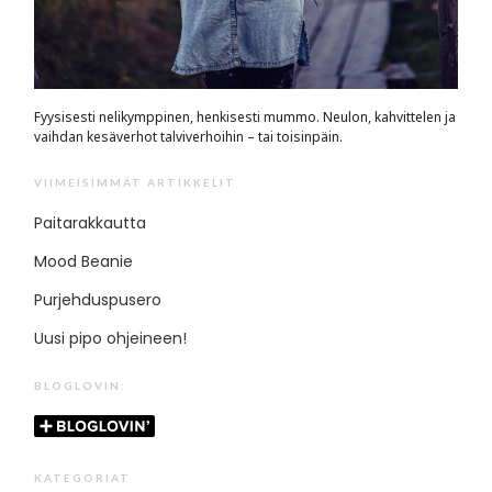
Fyysisesti nelikymppinen, henkisesti mummo. Neulon, kahvittelen ja
vaihdan kesäverhot talviverhoihin – tai toisinpäin.
VIIMEISIMMÄT ARTIKKELIT
Paitarakkautta
Mood Beanie
Purjehduspusero
Uusi pipo ohjeineen!
BLOGLOVIN:
KATEGORIAT