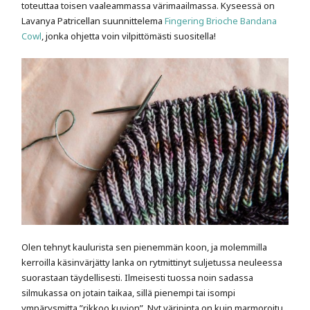
toteuttaa toisen vaaleammassa värimaailmassa. Kyseessä on
Lavanya Patricellan suunnittelema
Fingering Brioche Bandana
Cowl
, jonka ohjetta voin vilpittömästi suositella!
Olen tehnyt kaulurista sen pienemmän koon, ja molemmilla
kerroilla käsinvärjätty lanka on rytmittinyt suljetussa neuleessa
suorastaan täydellisesti. Ilmeisesti tuossa noin sadassa
silmukassa on jotain taikaa, sillä pienempi tai isompi
ympärysmitta ”rikkoo kuvion”. Nyt väripinta on kuin marmoroitu,