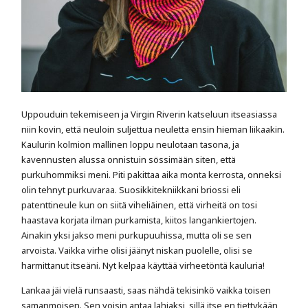
Uppouduin tekemiseen ja Virgin Riverin katseluun itseasiassa
niin kovin, että neuloin suljettua neuletta ensin hieman liikaakin.
Kaulurin kolmion mallinen loppu neulotaan tasona, ja
kavennusten alussa onnistuin sössimään siten, että
purkuhommiksi meni. Piti pakittaa aika monta kerrosta, onneksi
olin tehnyt purkuvaraa. Suosikkitekniikkani briossi eli
patenttineule kun on siitä viheliäinen, että virheitä on tosi
haastava korjata ilman purkamista, kiitos langankiertojen.
Ainakin yksi jakso meni purkupuuhissa, mutta oli se sen
arvoista. Vaikka virhe olisi jäänyt niskan puolelle, olisi se
harmittanut itseäni. Nyt kelpaa käyttää virheetöntä kauluria!
Lankaa jäi vielä runsaasti, saas nähdä tekisinkö vaikka toisen
samanmoisen. Sen voisin antaa lahjaksi, sillä itse en tiettykään