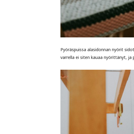
Pyöräspuissa alasidonnan nyörit sidota
varrella ei siten kauaa nyörittänyt, j