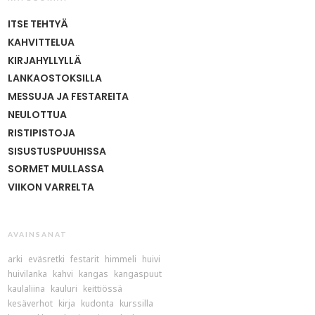
ITSE TEHTYÄ
KAHVITTELUA
KIRJAHYLLYLLÄ
LANKAOSTOKSILLA
MESSUJA JA FESTAREITA
NEULOTTUA
RISTIPISTOJA
SISUSTUSPUUHISSA
SORMET MULLASSA
VIIKON VARRELTA
AVAINSANAT
arki
eväsretki
festarit
himmeli
huivi
huivilanka
kahvi
kangas
kangaspuut
kaulaliina
kauluri
keittiössä
kesäverhot
kirja
kudonta
kurssilla