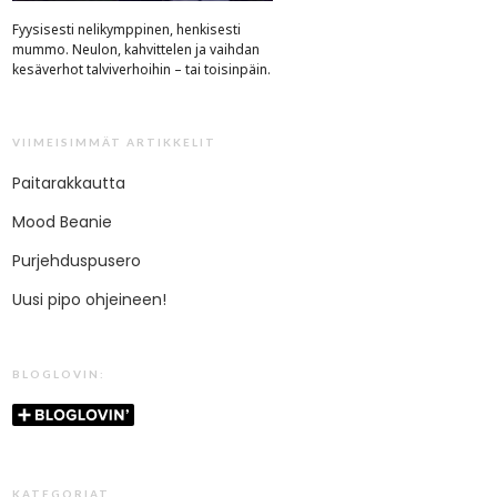
Fyysisesti nelikymppinen, henkisesti
mummo. Neulon, kahvittelen ja vaihdan
kesäverhot talviverhoihin – tai toisinpäin.
VIIMEISIMMÄT ARTIKKELIT
Paitarakkautta
Mood Beanie
Purjehduspusero
Uusi pipo ohjeineen!
BLOGLOVIN:
KATEGORIAT