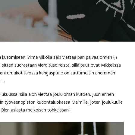
 kutomiseen. Viime viikolla sain viettää pari päivää omien (!)
 sitten suorastaan vieroitusoireista, sillä puut ovat Mikkelissä
ieni omakotitalossa kangaspuille on sattumoisin enemmän
sa…
ukuussa, sillä aion viettää joululoman kutoen. Juuri ennen
vin työväenopiston kudontaluokassa Malmilla, joten joulukuulle
 Olen asiasta melkoisen tohkeissani!