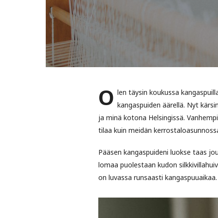
O
len täysin koukussa kangaspuilla
kangaspuiden äärellä. Nyt kärsin
ja minä kotona Helsingissä. Vanhemp
tilaa kuin meidän kerrostaloasunnos
Pääsen kangaspuideni luokse taas joul
lomaa puolestaan kudon silkkivillahui
on luvassa runsaasti kangaspuuaikaa.