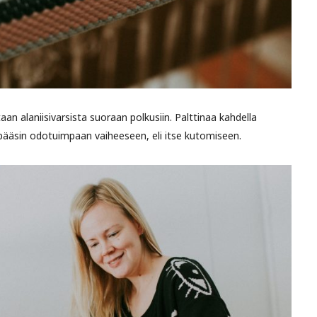
an alaniisivarsista suoraan polkusiin. Palttinaa kahdella
a pääsin odotuimpaan vaiheeseen, eli itse kutomiseen.