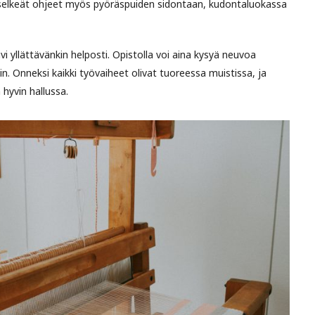
si selkeät ohjeet myös pyöräspuiden sidontaan, kudontaluokassa
 yllättävänkin helposti. Opistolla voi aina kysyä neuvoa
äin. Onneksi kaikki työvaiheet olivat tuoreessa muistissa, ja
hyvin hallussa.