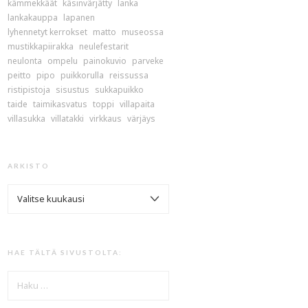
kämmekkäät
käsinvärjätty
lanka
lankakauppa
lapanen
lyhennetyt kerrokset
matto
museossa
mustikkapiirakka
neulefestarit
neulonta
ompelu
painokuvio
parveke
peitto
pipo
puikkorulla
reissussa
ristipistoja
sisustus
sukkapuikko
taide
taimikasvatus
toppi
villapaita
villasukka
villatakki
virkkaus
värjäys
ARKISTO
ARKISTO
HAE TÄLTÄ SIVUSTOLTA:
HAKU: