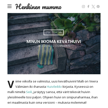
Henkinen mummo
ITSE TEHTYÄ
MINUN IKIOMA KEVÄTHUIVI
26.2.2016
2 COMMENTS
V
iime viikolla se valmistui, uusi keväthuivini! Malli on Veera
Välimäen iki-ihanasta
Huivileikki
-kirjasta. Kyseessä on
malli nimeltä
Seili
, ja täytyy sanoa, että värit tekevät huivin
yleisilmeelle tosi paljon. Ohjeen huivi on sinipunaharmaa, ihan
eri maailmasta kuin oma versioni – mukavia molemmat!