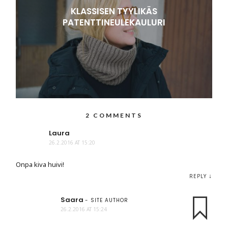
KLASSISEN TYYLIKÄS
PATENTTINEULEKAULURI
2 COMMENTS
Laura
26.2.2016 AT 15:20
Onpa kiva huivi!
↓
REPLY
Saara
- SITE AUTHOR
26.2.2016 AT 15:24