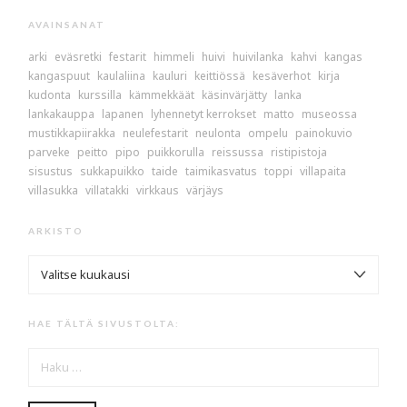
AVAINSANAT
arki
eväsretki
festarit
himmeli
huivi
huivilanka
kahvi
kangas
kangaspuut
kaulaliina
kauluri
keittiössä
kesäverhot
kirja
kudonta
kurssilla
kämmekkäät
käsinvärjätty
lanka
lankakauppa
lapanen
lyhennetyt kerrokset
matto
museossa
mustikkapiirakka
neulefestarit
neulonta
ompelu
painokuvio
parveke
peitto
pipo
puikkorulla
reissussa
ristipistoja
sisustus
sukkapuikko
taide
taimikasvatus
toppi
villapaita
villasukka
villatakki
virkkaus
värjäys
ARKISTO
ARKISTO
HAE TÄLTÄ SIVUSTOLTA:
HAKU: