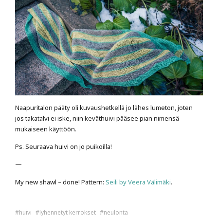
Naapuritalon pääty oli kuvaushetkellä jo lähes lumeton, joten
jos takatalvi ei iske, niin keväthuivi pääsee pian nimensä
mukaiseen käyttöön.
Ps. Seuraava huivi on jo puikoilla!
—
My new shawl – done! Pattern:
Seili by Veera Välimäki
.
huivi
lyhennetyt kerrokset
neulonta