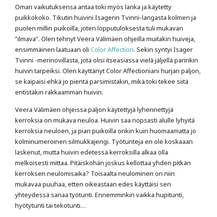
Oman vaikutuksensa antaa toki myös lanka ja käytetty
puikkokoko. Tikutin huivini Isagerin Tvinni-langasta kolmen ja
puolen millin puikoilla, joten lopputuloksesta tuli mukavan
”ilmava”. Olen tehnyt Veera Välimäen ohjeilla muitakin huiveja,
ensimmäinen laatuaan oli
Color Affection
. Sekin syntyi Isager
Tvinni -merinovillasta, jota olisi itseasiassa vielä jäljellä parinkin
huivin tarpeiksi. Olen käyttänyt Color Affectioniani hurjan paljon,
se kaipaisi ehkä jo pientä parsimistakin, mikä toki tekee siitä
entistäkin rakkaamman huivin.
Veera Välimäen ohjeissa paljon käytettyjä lyhennettyjä
kerroksia on mukava neuloa. Huivin saa nopsasti alulle lyhyitä
kerroksia neuloen, ja pian puikoilla onkin kuin huomaamatta jo
kolminumeroinen silmukkajengi. Työtunteja en ole koskaaan
laskenut, mutta huivin edetessä kerroksilla alkaa olla
melkoisesti mittaa. Pitäisköhän joskus kellottaa yhden pitkän
kerroksen neulomisaika? Toisaalta neulominen on niin
mukavaa puuhaa, etten oikeastaan edes käyttäisi sen
yhteydessä sanaa työtunti. Ennemminkin vaikka hupitunti,
hyötytunti tai tekotunti…