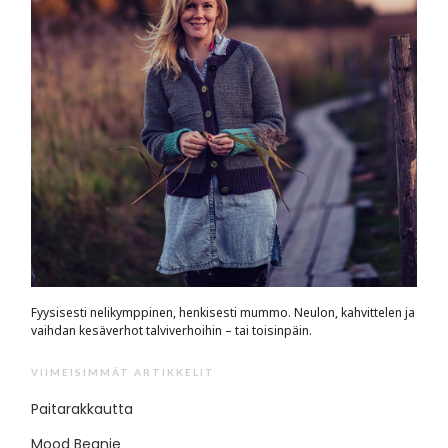
Fyysisesti nelikymppinen, henkisesti mummo. Neulon, kahvittelen ja
vaihdan kesäverhot talviverhoihin – tai toisinpäin.
VIIMEISIMMÄT ARTIKKELIT
Paitarakkautta
Mood Beanie