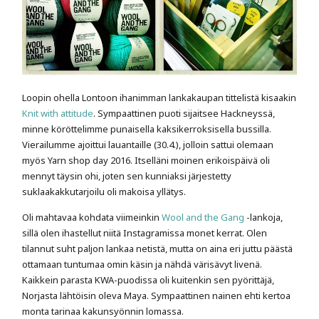
Loopin ohella Lontoon ihanimman lankakaupan tittelistä kisaakin
Knit with attitude
. Sympaattinen puoti sijaitsee Hackneyssä,
minne köröttelimme punaisella kaksikerroksisella bussilla.
Vierailumme ajoittui lauantaille (30.4.), jolloin sattui olemaan
myös Yarn shop day 2016. Itselläni moinen erikoispäivä oli
mennyt täysin ohi, joten sen kunniaksi järjestetty
suklaakakkutarjoilu oli makoisa yllätys.
Oli mahtavaa kohdata viimeinkin
Wool and the Gang
-lankoja,
sillä olen ihastellut niitä Instagramissa monet kerrat. Olen
tilannut suht paljon lankaa netistä, mutta on aina eri juttu päästä
ottamaan tuntumaa omin käsin ja nähdä värisävyt livenä.
Kaikkein parasta KWA-puodissa oli kuitenkin sen pyörittäjä,
Norjasta lähtöisin oleva Maya. Sympaattinen nainen ehti kertoa
monta tarinaa kakunsyönnin lomassa.