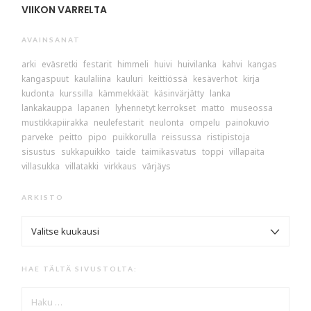
VIIKON VARRELTA
AVAINSANAT
arki
eväsretki
festarit
himmeli
huivi
huivilanka
kahvi
kangas
kangaspuut
kaulaliina
kauluri
keittiössä
kesäverhot
kirja
kudonta
kurssilla
kämmekkäät
käsinvärjätty
lanka
lankakauppa
lapanen
lyhennetyt kerrokset
matto
museossa
mustikkapiirakka
neulefestarit
neulonta
ompelu
painokuvio
parveke
peitto
pipo
puikkorulla
reissussa
ristipistoja
sisustus
sukkapuikko
taide
taimikasvatus
toppi
villapaita
villasukka
villatakki
virkkaus
värjäys
ARKISTO
ARKISTO
HAE TÄLTÄ SIVUSTOLTA:
HAKU: