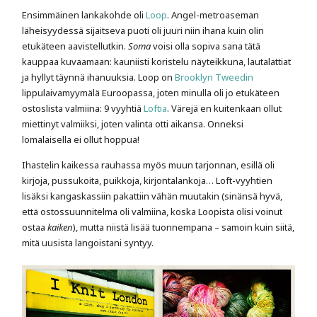
Ensimmäinen lankakohde oli
Loop
. Angel-metroaseman
läheisyydessä sijaitseva puoti oli juuri niin ihana kuin olin
etukäteen aavistellutkin.
Soma
voisi olla sopiva sana tätä
kauppaa kuvaamaan: kauniisti koristelu näyteikkuna, lautalattiat
ja hyllyt täynnä ihanuuksia. Loop on
Brooklyn Tweedin
lippulaivamyymälä Euroopassa, joten minulla oli jo etukäteen
ostoslista valmiina: 9 vyyhtiä
Loftia
. Värejä en kuitenkaan ollut
miettinyt valmiiksi, joten valinta otti aikansa. Onneksi
lomalaisella ei ollut hoppua!
Ihastelin kaikessa rauhassa myös muun tarjonnan, esillä oli
kirjoja, pussukoita, puikkoja, kirjontalankoja… Loft-vyyhtien
lisäksi kangaskassiin pakattiin vähän muutakin (sinänsä hyvä,
että ostossuunnitelma oli valmiina, koska Loopista olisi voinut
ostaa
kaiken
), mutta niistä lisää tuonnempana – samoin kuin siitä,
mitä uusista langoistani syntyy.