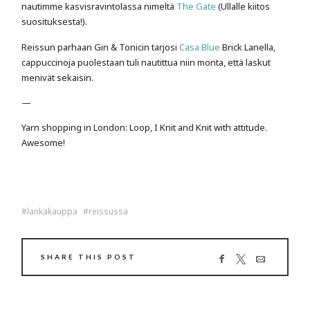
nautimme kasvisravintolassa nimeltä
The Gate
(Ullalle kiitos
suosituksesta!).
Reissun parhaan Gin & Tonicin tarjosi
Casa Blue
Brick Lanella,
cappuccinoja puolestaan tuli nautittua niin monta, että laskut
menivät sekaisin.
—
Yarn shopping in London: Loop, I Knit and Knit with attitude.
Awesome!
lankakauppa
reissussa
SHARE THIS POST