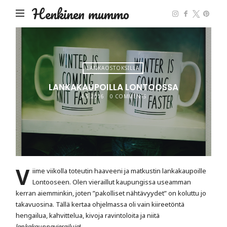
Henkinen mummo
LANKAOSTOKSILLA
LANKAKAUPOILLA LONTOOSSA
4.5.2016
0 COMMENTS
V
iime viikolla toteutin haaveeni ja matkustin lankakaupoille
Lontooseen. Olen vieraillut kaupungissa useamman
kerran aiemminkin, joten ”pakolliset nähtävyydet” on koluttu jo
takavuosina. Tällä kertaa ohjelmassa oli vain kiireetöntä
hengailua, kahvittelua, kivoja ravintoloita ja niitä
lankakauppavierailuja
!