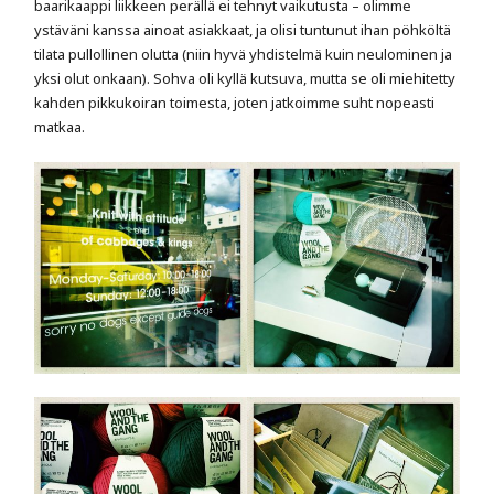
baarikaappi liikkeen perällä ei tehnyt vaikutusta – olimme
ystäväni kanssa ainoat asiakkaat, ja olisi tuntunut ihan pöhköltä
tilata pullollinen olutta (niin hyvä yhdistelmä kuin neulominen ja
yksi olut onkaan). Sohva oli kyllä kutsuva, mutta se oli miehitetty
kahden pikkukoiran toimesta, joten jatkoimme suht nopeasti
matkaa.