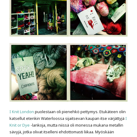
I Knit London
puolestaan oli pienehkö pettymys. Etukäteen olin
katsellut etenkin Waterloossa sijaitsevan kaupan itse värjättyjä
I
Knit or Dye
-lankoja, mutta niissä oli monessa mukana metallin
sävyjä, jotka olivat itselleni ehdottomasti liikaa. Myöskään