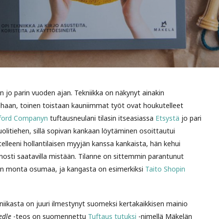
 jo parin vuoden ajan. Tekniikka on näkynyt ainakin
tiuhaan, toinen toistaan kauniimmat työt ovat houkutelleet
ford Companyn
tuftausneulani tilasin itseasiassa
Etsystä
jo pari
uolitiehen, sillä sopivan kankaan löytäminen osoittautui
telleeni hollantilaisen myyjän kanssa kankaista, hän kehui
onosti saatavilla mistään. Tilanne on sittemmin parantunut
n monta osumaa, ja kangasta on esimerkiksi
Taito Shopin
iikasta on juuri ilmestynyt suomeksi kertakaikkisen mainio
edle
-teos on suomennettu
Tuftaus tutuksi
-nimellä Mäkelän