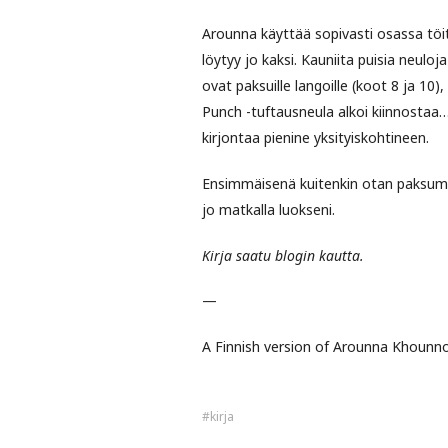
Arounna käyttää sopivasti osassa tö
löytyy jo kaksi. Kauniita puisia neuloj
ovat paksuille langoille (koot 8 ja 10
Punch -tuftausneula alkoi kiinnostaa… 
kirjontaa pienine yksityiskohtineen.
Ensimmäisenä kuitenkin otan paksumma
jo matkalla luokseni.
Kirja saatu blogin kautta.
—
A Finnish version of Arounna Khounno
kirja