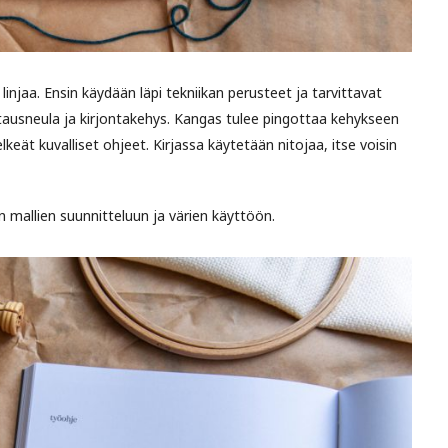
 linjaa. Ensin käydään läpi tekniikan perusteet ja tarvittavat
uftausneula ja kirjontakehys. Kangas tulee pingottaa kehykseen
elkeät kuvalliset ohjeet. Kirjassa käytetään nitojaa, itse voisin
en mallien suunnitteluun ja värien käyttöön.