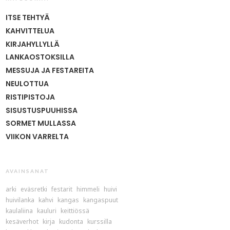
ITSE TEHTYÄ
KAHVITTELUA
KIRJAHYLLYLLÄ
LANKAOSTOKSILLA
MESSUJA JA FESTAREITA
NEULOTTUA
RISTIPISTOJA
SISUSTUSPUUHISSA
SORMET MULLASSA
VIIKON VARRELTA
AVAINSANAT
arki
eväsretki
festarit
himmeli
huivi
huivilanka
kahvi
kangas
kangaspuut
kaulaliina
kauluri
keittiössä
kesäverhot
kirja
kudonta
kurssilla