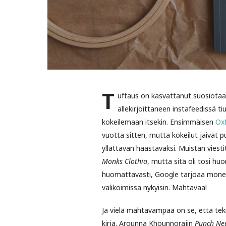
T
uftaus on kasvattanut suosiotaan
allekirjoittaneen instafeedissä 
kokeilemaan itsekin. Ensimmäisen
Ox
vuotta sitten, mutta kokeilut jäivät p
yllättävän haastavaksi. Muistan viesti
Monks Clothia
, mutta sitä oli tosi hu
huomattavasti, Google tarjoaa mone
valikoimissa nykyisin. Mahtavaa!
Ja vielä mahtavampaa on se, että tekn
kirja. Arounna Khounnorajin
Punch Ne